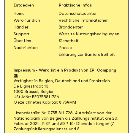
Entdecken
Praktische Infos
Home
Datenschutzcenter
Öffnet in n
Wero für dich
Rechtliche Informationen
Öffnet in neuem Tab
Händler
Brandcenter
Öffnet
Support
Website Nutzungsbedingungen
Über Uns
Sicherheit
Öffnet in neuem Tab
Nachrichten
Presse
Erklärung zur Barrierefreiheit
Impressum - Wero ist ein Produkt von
EPI Company
SE
Verfügbar in Belgien, Deutschland und Frankreich.
De Lignestraat 13
1000 Brüssel, Belgien
USt-IdNr: BE0755811726
Gezeichnetes Kapital: € 754MM
Lizenzdetails: Nr. 0755.811.726. Autorisiert von der
Nationalbank von Belgien als Zahlungsinstitut am 20.
Februar 2024. PISP und AISP für Dienstleistungen (7
Zahlungsinitiierungsdienste und 8