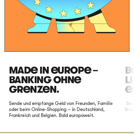
MADE IN EUROPE –
B
BANKING OHNE
L
GRENZEN.
EI
Sende und empfange Geld von Freunden, Familie
Sen
oder beim Online-Shopping – in Deutschland,
in u
Frankreich und Belgien. Bald europaweit.