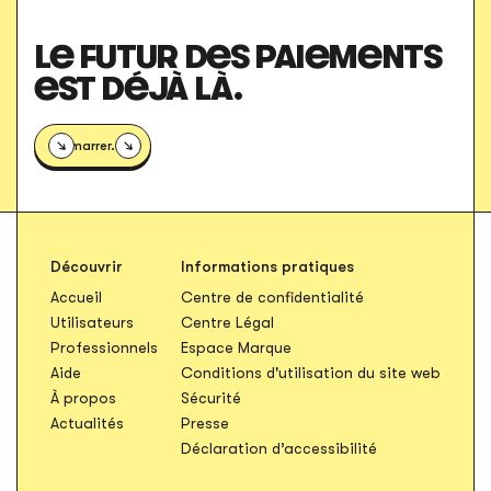
LE FUTUR DES PAIEMENTS
EST DÉJÀ LÀ.
Démarrer.
Découvrir
Informations pratiques
Accueil
Centre de confidentialité
S'ouvre dans un nouvel onglet
Utilisateurs
Centre Légal
S'ouvre dans un nouvel ong
Professionnels
Espace Marque
S'ouvr
Aide
Conditions d'utilisation du site web
À propos
Sécurité
Actualités
Presse
Déclaration d’accessibilité