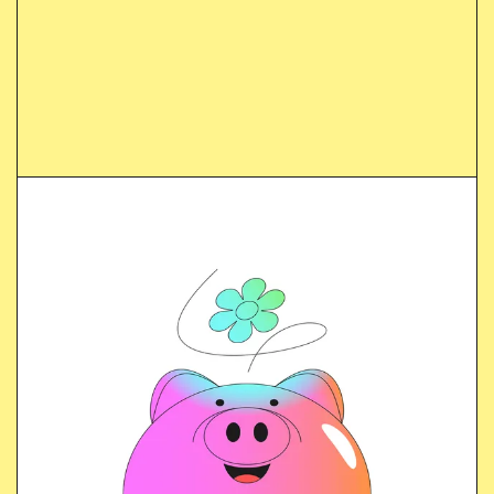
Une question ?
Consultez notre
FAQ
ou contactez votre banque,
nous sommes là pour vous aider.