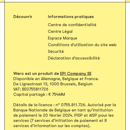
Découvrir
Informations pratiques
S'ouvre dans un n
Centre de confidentialité
S'ouvre dans un nouvel onglet
Centre Légal
S'ouvre dans un nouvel ong
Espace Marque
S'ouvr
Conditions d'utilisation du site web
S'ouvre dans un nouvel onglet
Sécurité
Déclaration d’accessibilité
Wero est un produit de
EPI Company SE
Disponible en Allemagne, Belgique et France.
De Lignestraat 13, 1000 Brussels, Belgium
VAT: BE0755811726
Capital partagé : € 754MM
Détails de la licence : n° 0755.811.726. Autorisé par la
Banque Nationale de Belgique en tant qu'institution
de paiement le 20 février 2024. PISP et AISP pour les
services (7 services d’initiation de paiement et 8
services d’information sur les comptes).