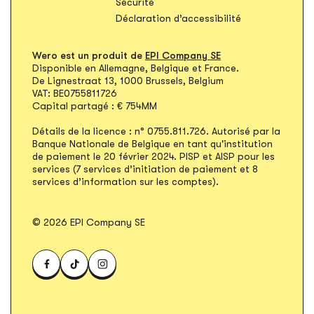
S'ouvre dans un nouvel onglet
Sécurité
Déclaration d’accessibilité
Wero est un produit de
EPI Company SE
Disponible en Allemagne, Belgique et France.
De Lignestraat 13, 1000 Brussels, Belgium
VAT: BE0755811726
Capital partagé : € 754MM
Détails de la licence : n° 0755.811.726. Autorisé par la
Banque Nationale de Belgique en tant qu'institution
de paiement le 20 février 2024. PISP et AISP pour les
services (7 services d’initiation de paiement et 8
services d’information sur les comptes).
© 2026 EPI Company SE
Visitez WERO sur Facebook
Visitez WERO sur TikTok
Visitez WERO sur Instagram