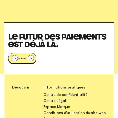
LE FUTUR DES PAIEMENTS
EST DÉJÀ LÀ.
Démarrer.
Découvrir
Informations pratiques
S'ouvre dans un n
Centre de confidentialité
S'ouvre dans un nouvel onglet
Centre Légal
S'ouvre dans un nouvel ong
Espace Marque
S'ouvr
Conditions d'utilisation du site web