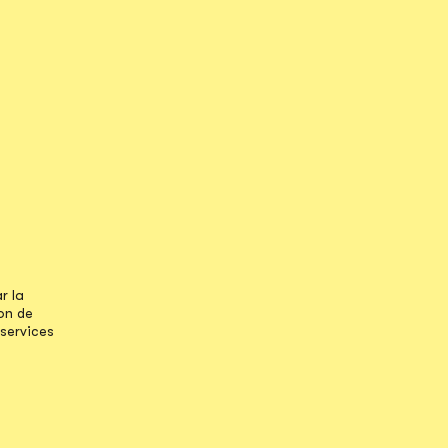
r la
on de
 services