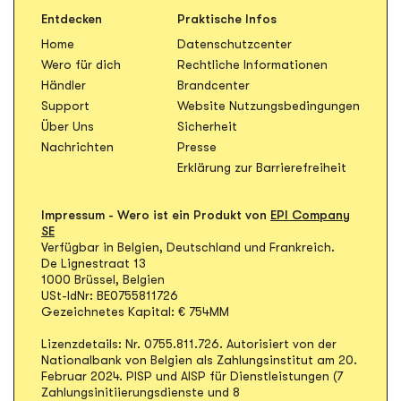
Entdecken
Praktische Infos
Home
Datenschutzcenter
Öffnet in n
Wero für dich
Rechtliche Informationen
Öffnet in neuem Tab
Händler
Brandcenter
Öffnet
Support
Website Nutzungsbedingungen
Über Uns
Sicherheit
Öffnet in neuem Tab
Nachrichten
Presse
Erklärung zur Barrierefreiheit
Impressum - Wero ist ein Produkt von
EPI Company
SE
Verfügbar in Belgien, Deutschland und Frankreich.
De Lignestraat 13
1000 Brüssel, Belgien
USt-IdNr: BE0755811726
Gezeichnetes Kapital: € 754MM
Lizenzdetails: Nr. 0755.811.726. Autorisiert von der
Nationalbank von Belgien als Zahlungsinstitut am 20.
Februar 2024. PISP und AISP für Dienstleistungen (7
Zahlungsinitiierungsdienste und 8