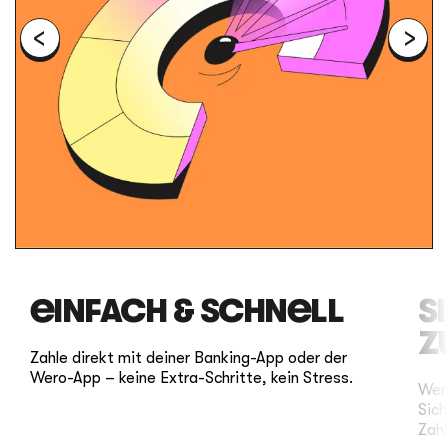
EINFACH & SCHNELL
S
Z
Zahle direkt mit deiner Banking-App oder der
Wero-App – keine Extra-Schritte, kein Stress.
Wero
Sic
Zahl