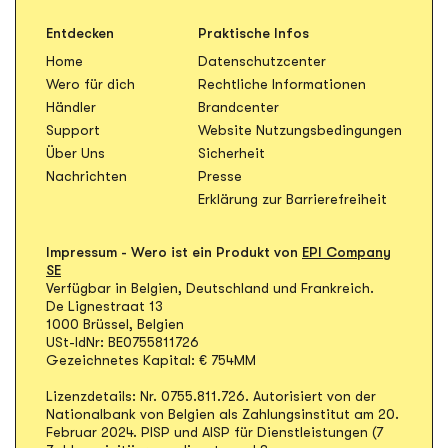
Entdecken
Praktische Infos
Home
Datenschutzcenter
Öffnet in n
Wero für dich
Rechtliche Informationen
Öffnet in neuem Tab
Händler
Brandcenter
Öffnet
Support
Website Nutzungsbedingungen
Über Uns
Sicherheit
Öffnet in neuem Tab
Nachrichten
Presse
Erklärung zur Barrierefreiheit
Impressum - Wero ist ein Produkt von
EPI Company
SE
Verfügbar in Belgien, Deutschland und Frankreich.
De Lignestraat 13
1000 Brüssel, Belgien
USt-IdNr: BE0755811726
Gezeichnetes Kapital: € 754MM
Lizenzdetails: Nr. 0755.811.726. Autorisiert von der
Nationalbank von Belgien als Zahlungsinstitut am 20.
Februar 2024. PISP und AISP für Dienstleistungen (7