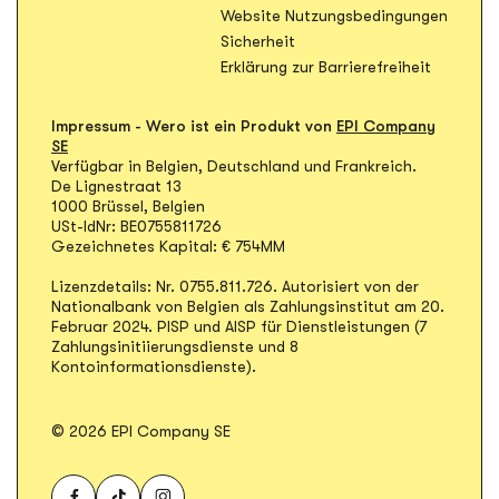
Öffnet
Website Nutzungsbedingungen
Öffnet in neuem Tab
Sicherheit
Erklärung zur Barrierefreiheit
Impressum - Wero ist ein Produkt von
EPI Company
SE
Verfügbar in Belgien, Deutschland und Frankreich.
De Lignestraat 13
1000 Brüssel, Belgien
USt-IdNr: BE0755811726
Gezeichnetes Kapital: € 754MM
Lizenzdetails: Nr. 0755.811.726. Autorisiert von der
Nationalbank von Belgien als Zahlungsinstitut am 20.
Februar 2024. PISP und AISP für Dienstleistungen (7
Zahlungsinitiierungsdienste und 8
Kontoinformationsdienste).
© 2026 EPI Company SE