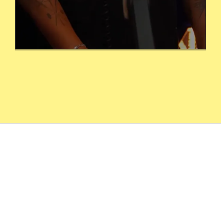
Wero, where people actually pay
Wero, where p