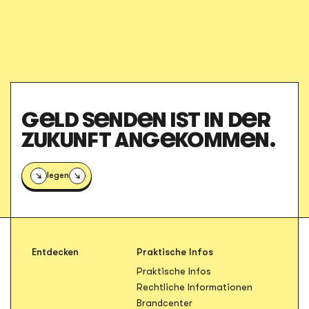
GELD SENDEN IST IN DER
ZUKUNFT ANGEKOMMEN.
Loslegen
Entdecken
Praktische Infos
Öffnet in neuem Tab
Praktische Infos
Öffnet in n
Rechtliche Informationen
Öffnet in neuem Tab
Brandcenter