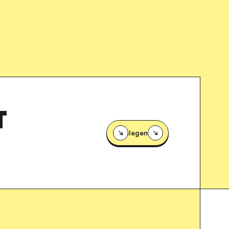
T
Loslegen